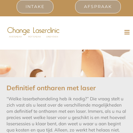
Ga
INTAKE
AFSPRAAK
naar
inhoud
Welke laserbehandeling heb ik
Tog
nodig?
Nav
Laserbehandelingen
Prijslijst
Resultaten
Definitief ontharen met laser
“Welke laserbehandeling heb ik nodig?” Die vraag stelt u
Ervaringen
zich vast als u leest over de verschillende mogelijkheden
om definitief te ontharen met een laser. Immers, als u nu al
Contact
precies weet welke laser voor u geschikt is en met hoeveel
lasersessies u klaar bent, dan weet u waar u aan begint
qua kosten en qua tijd. Alleen, zo werkt het helaas niet.