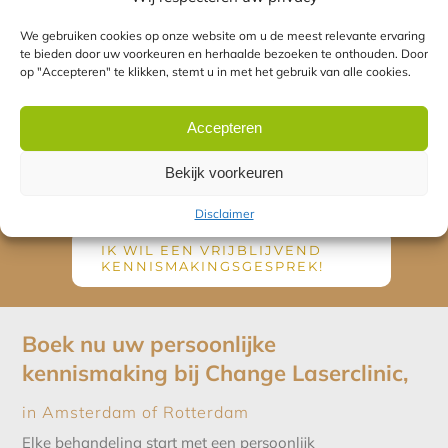
kunnen u aangeven welke laserbehandeling voor
u geschikt is en zullen een indicatie geven omtrent
We gebruiken cookies op onze website om u de meest relevante ervaring
te bieden door uw voorkeuren en herhaalde bezoeken te onthouden. Door
het aantal behandelingen. Zien we u binnenkort
op "Accepteren" te klikken, stemt u in met het gebruik van alle cookies.
in een van onze klinieken in Amsterdam of
Rotterdam?
Accepteren
Welke laserbehandeling is voor
Bekijk voorkeuren
mij geschikt?
Disclaimer
IK WIL EEN VRIJBLIJVEND
KENNISMAKINGSGESPREK!
Boek nu uw persoonlijke
kennismaking bij Change Laserclinic,
in Amsterdam of Rotterdam
Elke behandeling start met een persoonlijk