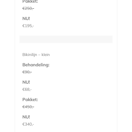
Pakket:
€250,-
NU!
€195,-
Bikinilijn – klein
Behandeling:
€90,-
NU!
€68,-
Pakket:
€450,-
NU!
€340,-