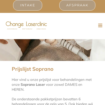
Ga
INTAKE
AFSPRAAK
naar
inhoud
Tog
Nav
Laserbehandelingen
Prijslijst
Resultaten
Prijslijst Soprano
Ervaringen
Hier vind u onze prijslijst voor behandelingen met
onze
Soprano Laser
voor zowel DAMES en
HEREN.
Contact
De onderstaande pakketprijzen bevatten 6
behandelingen voor de prijs van 5. Ook bieden wij