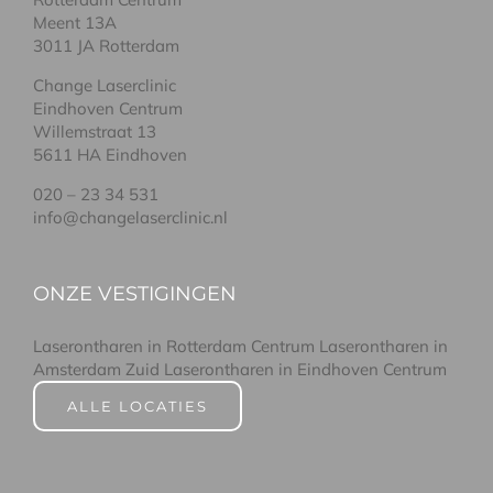
Meent 13A
3011 JA Rotterdam
Change Laserclinic
Eindhoven Centrum
Willemstraat 13
5611 HA Eindhoven
020 – 23 34 531
info@changelaserclinic.nl
ONZE VESTIGINGEN
Laserontharen in Rotterdam Centrum
Laserontharen in
Amsterdam Zuid
Laserontharen in Eindhoven Centrum
ALLE LOCATIES