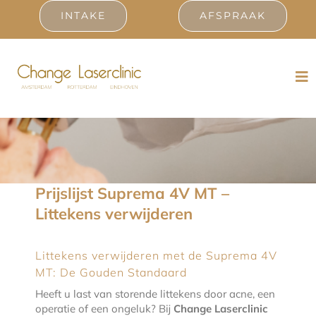
Ga
INTAKE
AFSPRAAK
naar
inhoud
Tog
Nav
Laserbehandelingen
Prijslijst
Prijslijst Suprema 4V MT –
Resultaten
Littekens verwijderen
Ervaringen
Littekens verwijderen met de Suprema 4V
MT: De Gouden Standaard
Contact
Heeft u last van storende littekens door acne, een
operatie of een ongeluk? Bij
Change Laserclinic