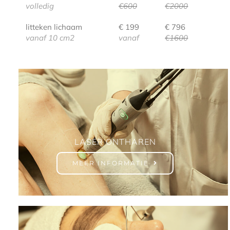
volledig
€600
€2000
litteken lichaam
€ 199
€ 796
vanaf 10 cm2
vanaf
€1600
LASER ONTHAREN
MEER INFORMATIE