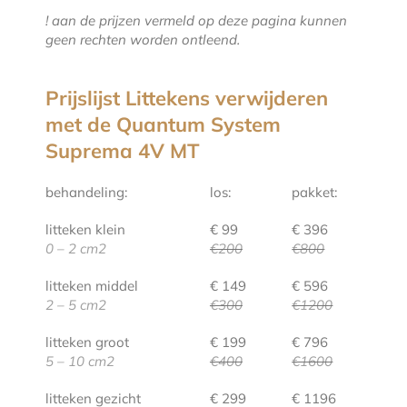
! aan de prijzen vermeld op deze pagina kunnen
geen rechten worden ontleend.
Prijslijst Littekens verwijderen
met de Quantum System
Suprema 4V MT
behandeling:
los:
pakket:
litteken klein
€ 99
€ 396
0 – 2 cm2
€200
€800
litteken middel
€ 149
€ 596
2 – 5 cm2
€300
€1200
litteken groot
€ 199
€ 796
5 – 10 cm2
€400
€1600
litteken gezicht
€ 299
€ 1196