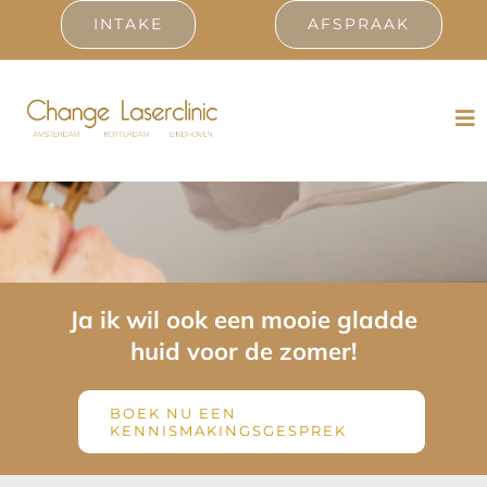
Ga
INTAKE
AFSPRAAK
naar
inhoud
Tog
Laserontharing voor de zomer
Nav
Laserbehandelingen
Prijslijst
Resultaten
Ja ik wil ook een mooie gladde
huid voor de zomer!
Ervaringen
BOEK NU EEN
Contact
KENNISMAKINGSGESPREK