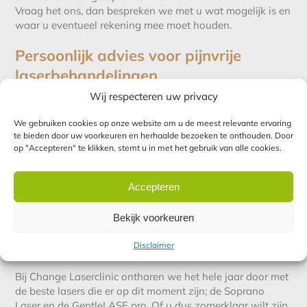
Vraag het ons, dan bespreken we met u wat mogelijk is en
waar u eventueel rekening mee moet houden.
Persoonlijk advies voor pijnvrije
laserbehandelingen
Wij respecteren uw privacy
Welke laserbehandeling voor u het meest geschikt is en
hoeveel lasersessies nodig zijn, kunnen we online niet
We gebruiken cookies op onze website om u de meest relevante ervaring
zeggen. Dat hangt onder andere van uw huidtype af. Kom
te bieden door uw voorkeuren en herhaalde bezoeken te onthouden. Door
daarom langs voor een persoonlijke kennismaking, dan
op "Accepteren" te klikken, stemt u in met het gebruik van alle cookies.
adviseren we wat voor u de beste optie in ontharen is en
hoeveel behandelingen u ongeveer nodig zult hebben.
Welke aanpak we ook voor u adviseren, u kunt erop
Accepteren
rekenen dat het altijd 100% pijnvrij zal zijn.
Bekijk voorkeuren
Zomerklaar met een gladde huid?
Disclaimer
Kom naar Change Laserclinic!
Bij Change Laserclinic ontharen we het hele jaar door met
de beste lasers die er op dit moment zijn; de Soprano
Laser en de GentleLASE pro. Of u dus zomerklaar wilt zijn