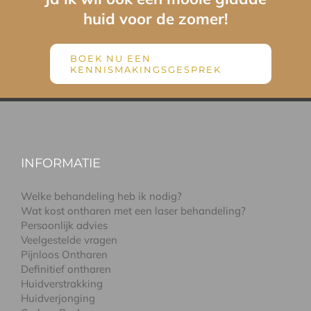
huid voor de zomer!
BOEK NU EEN
KENNISMAKINGSGESPREK
INFORMATIE
Welke behandeling heb ik nodig?
Wat kost ontharen met een laser behandeling?
Persoonlijk advies
Veelgestelde vragen
Pijnloos Ontharen
Definitief ontharen
Huidverstrakking
Huidverjonging