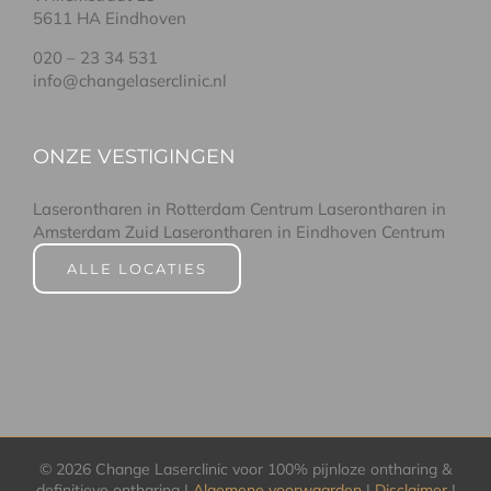
5611 HA Eindhoven
020 – 23 34 531
info@changelaserclinic.nl
ONZE VESTIGINGEN
Laserontharen in Rotterdam Centrum
Laserontharen in
Amsterdam Zuid
Laserontharen in Eindhoven Centrum
ALLE LOCATIES
©
2026 Change Laserclinic voor 100% pijnloze ontharing &
definitieve ontharing |
Algemene voorwaarden
|
Disclaimer
|