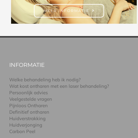
MEER INFORMATIE
INFORMATIE
Welke behandeling heb ik nodig?
Wat kost ontharen met een laser behandeling?
Persoonlijk advies
Veelgestelde vragen
Pijnloos Ontharen
Definitief ontharen
Huidverstrakking
Huidverjonging
Carbon Peel