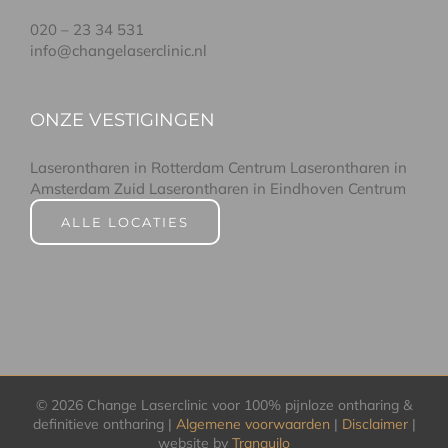
020 – 23 34 531
info@changelaserclinic.nl
ONZE VESTIGINGEN
Laserontharen in Rotterdam Centrum
Laserontharen in
Amsterdam Zuid
Laserontharen in Eindhoven Centrum
ALLE LOCATIES
©
2026 Change Laserclinic voor 100% pijnloze ontharing &
definitieve ontharing |
Algemene voorwaarden
|
Disclaimer
|
website by
Tranquilo