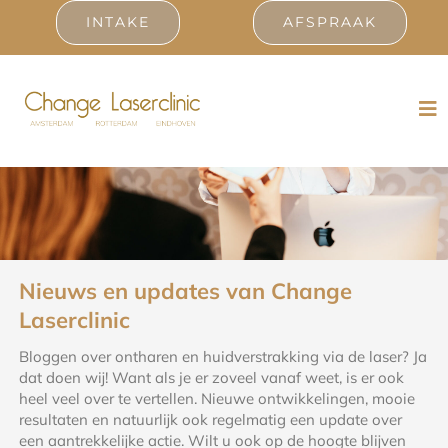
Ga
INTAKE
AFSPRAAK
naar
inhoud
Tog
Nav
Laserbehandelingen
Prijslijst
Resultaten
Nieuws en updates van Change
Laserclinic
Ervaringen
Bloggen over ontharen en huidverstrakking via de laser? Ja
dat doen wij! Want als je er zoveel vanaf weet, is er ook
Contact
heel veel over te vertellen. Nieuwe ontwikkelingen, mooie
resultaten en natuurlijk ook regelmatig een update over
een aantrekkelijke actie. Wilt u ook op de hoogte blijven