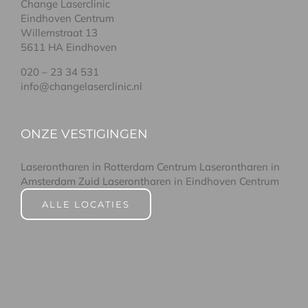
Change Laserclinic
Eindhoven Centrum
Willemstraat 13
5611 HA Eindhoven
020 – 23 34 531
info@changelaserclinic.nl
ONZE VESTIGINGEN
Laserontharen in Rotterdam Centrum
Laserontharen in
Amsterdam Zuid
Laserontharen in Eindhoven Centrum
ALLE LOCATIES