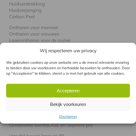
Huidverstrakking
Huidverjonging
Carbon Peel
Ontharen voor mannen
Ontharen voor vrouwen
Laserontharen voor de zomer
Ontharen met de laser, van top tot teen
Wij respecteren uw privacy
Laserbehandeling in Amsterdam
We gebruiken cookies op onze website om u de meest relevante ervaring
Laserbehandeling in Rotterdam
te bieden door uw voorkeuren en herhaalde bezoeken te onthouden. Door
Laserbehandeling in Eindhoven
op "Accepteren" te klikken, stemt u in met het gebruik van alle cookies.
WELKE LASER
Accepteren
Bekijk voorkeuren
Laseren met de Alma-Q
Laseren met de Soprano pro
Disclaimer
Laseren met de GentleLase
Combinatie GentleLASE en Soprano pro
Verschil tussen laser en IPL