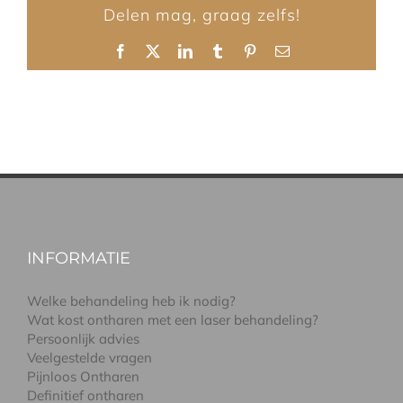
Delen mag, graag zelfs!
Facebook
X
LinkedIn
Tumblr
Pinterest
E-
mail
INFORMATIE
Welke behandeling heb ik nodig?
Wat kost ontharen met een laser behandeling?
Persoonlijk advies
Veelgestelde vragen
Pijnloos Ontharen
Definitief ontharen