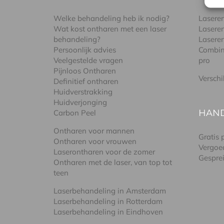
Welke behandeling heb ik nodig?
Lasere
Wat kost ontharen met een laser
Lasere
behandeling?
Lasere
Persoonlijk advies
Combin
Veelgestelde vragen
pro
Pijnloos Ontharen
Verschi
Definitief ontharen
Huidverstrakking
Huidverjonging
HAN
Carbon Peel
Ontharen voor mannen
Gratis
Ontharen voor vrouwen
Vergoe
Laserontharen voor de zomer
Gespre
Ontharen met de laser, van top tot
teen
Laserbehandeling in Amsterdam
Laserbehandeling in Rotterdam
Laserbehandeling in Eindhoven