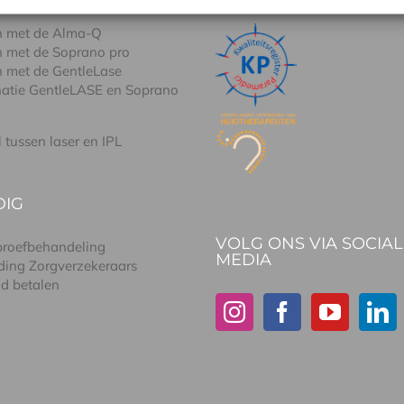
n met de Alma-Q
n met de Soprano pro
n met de GentleLase
atie GentleLASE en Soprano
l tussen laser en IPL
DIG
VOLG ONS VIA SOCIAL
 proefbehandeling
MEDIA
ding Zorgverzekeraars
id betalen