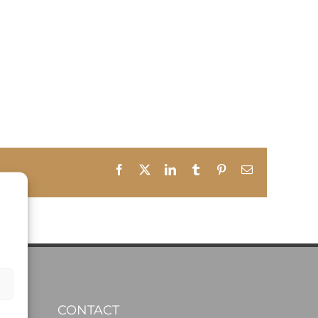
Facebook
X
LinkedIn
Tumblr
Pinterest
E-
mail
CONTACT