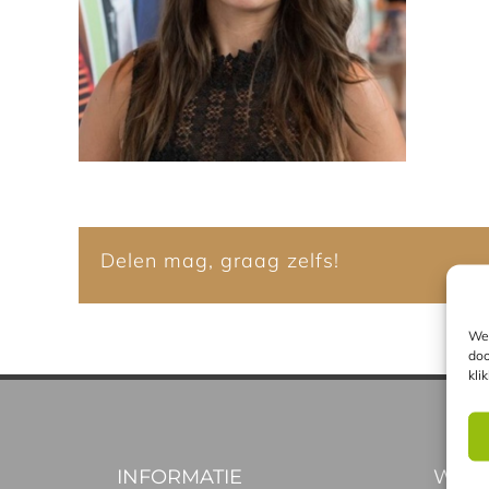
Delen mag, graag zelfs!
We 
doo
kli
INFORMATIE
WELK