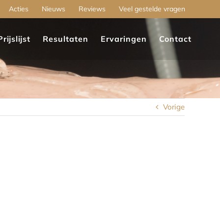
Acties
Nieuws
Reviews
Veel gestelde vragen
Prijslijst
Resultaten
Ervaringen
Contact
Vorige