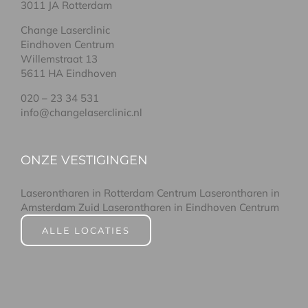
3011 JA Rotterdam
Change Laserclinic
Eindhoven Centrum
Willemstraat 13
5611 HA Eindhoven
020 – 23 34 531
info@changelaserclinic.nl
ONZE VESTIGINGEN
Laserontharen in Rotterdam Centrum
Laserontharen in
Amsterdam Zuid
Laserontharen in Eindhoven Centrum
ALLE LOCATIES