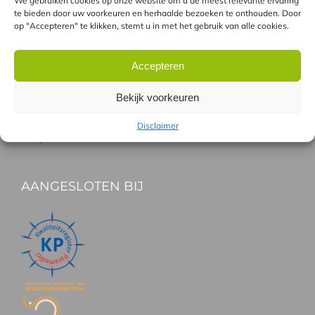
Combinatie GentleLASE en Soprano pro
We gebruiken cookies op onze website om u de meest relevante ervaring
te bieden door uw voorkeuren en herhaalde bezoeken te onthouden. Door
Verschil tussen laser en IPL
op "Accepteren" te klikken, stemt u in met het gebruik van alle cookies.
Accepteren
HANDIG
Bekijk voorkeuren
Gratis proefbehandeling
Vergoeding Zorgverzekeraars
Disclaimer
Gespreid betalen
AANGESLOTEN BIJ