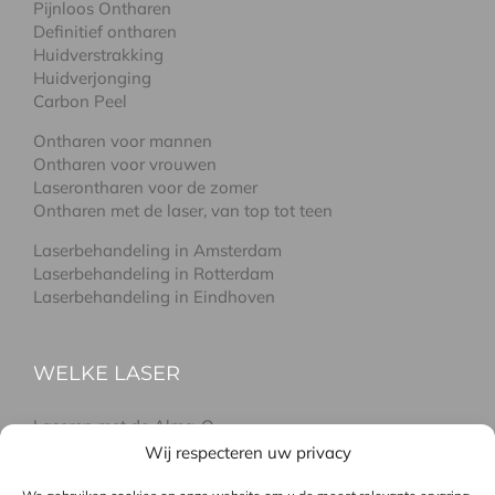
Pijnloos Ontharen
Definitief ontharen
Huidverstrakking
Huidverjonging
Carbon Peel
Ontharen voor mannen
Ontharen voor vrouwen
Laserontharen voor de zomer
Ontharen met de laser, van top tot teen
Laserbehandeling in Amsterdam
Laserbehandeling in Rotterdam
Laserbehandeling in Eindhoven
WELKE LASER
Laseren met de Alma-Q
Laseren met de Soprano pro
Wij respecteren uw privacy
Laseren met de GentleLase