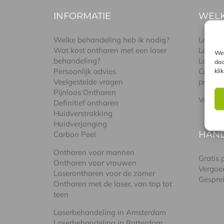
INFORMATIE
WELK
Welke behandeling heb ik nodig?
Lasere
Wat kost ontharen met een laser
Lasere
We 
behandeling?
Lasere
doo
Persoonlijk advies
Combin
kli
Veelgestelde vragen
pro
Pijnloos Ontharen
Verschi
Definitief ontharen
Huidverstrakking
Huidverjonging
HAN
Carbon Peel
Ontharen voor mannen
Gratis
Ontharen voor vrouwen
Vergoe
Laserontharen voor de zomer
Gespre
Ontharen met de laser, van top tot
teen
Laserbehandeling in Amsterdam
Laserbehandeling in Rotterdam