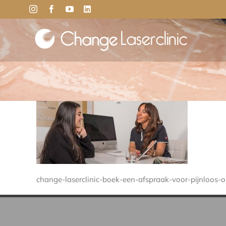
Ga
Instagram
Facebook
YouTube
LinkedIn
naar
inhoud
change-laserclinic-boek-een-afspraak-voor-pijnloos-