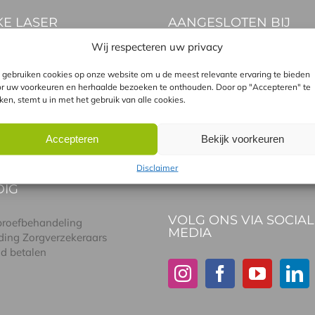
E LASER
AANGESLOTEN BIJ
Wij respecteren uw privacy
n met de Alma-Q
n met de Soprano pro
gebruiken cookies op onze website om u de meest relevante ervaring te bieden
n met de GentleLase
r uw voorkeuren en herhaalde bezoeken te onthouden. Door op "Accepteren" te
atie GentleLASE en Soprano
kken, stemt u in met het gebruik van alle cookies.
Accepteren
Bekijk voorkeuren
l tussen laser en IPL
Disclaimer
DIG
VOLG ONS VIA SOCIAL
 proefbehandeling
MEDIA
ding Zorgverzekeraars
id betalen