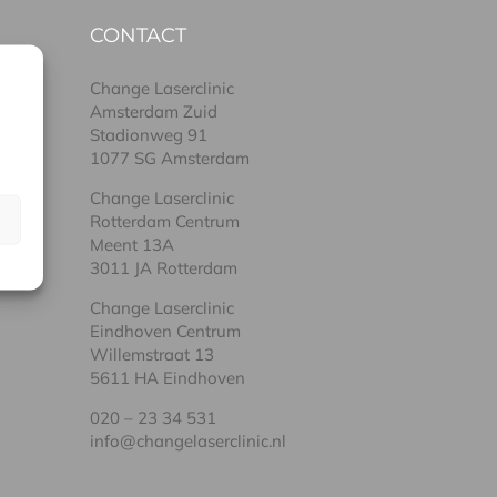
CONTACT
Change Laserclinic
Amsterdam Zuid
Stadionweg 91
1077 SG Amsterdam
Change Laserclinic
Rotterdam Centrum
Meent 13A
3011 JA Rotterdam
Change Laserclinic
Eindhoven Centrum
Willemstraat 13
5611 HA Eindhoven
020 – 23 34 531
info@changelaserclinic.nl