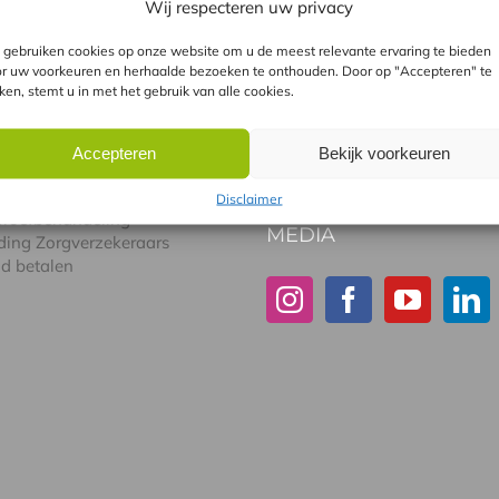
n met de GentleLase
Wij respecteren uw privacy
atie GentleLASE en Soprano
gebruiken cookies op onze website om u de meest relevante ervaring te bieden
r uw voorkeuren en herhaalde bezoeken te onthouden. Door op "Accepteren" te
l tussen laser en IPL
kken, stemt u in met het gebruik van alle cookies.
Accepteren
Bekijk voorkeuren
DIG
Disclaimer
VOLG ONS VIA SOCIAL
 proefbehandeling
MEDIA
ding Zorgverzekeraars
id betalen