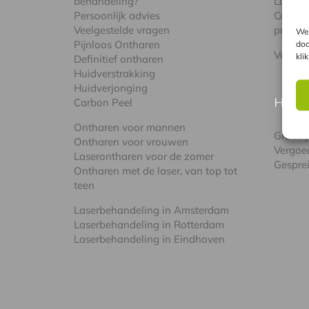
behandeling?
Lasere
Persoonlijk advies
Combin
Veelgestelde vragen
pro
We 
Pijnloos Ontharen
doo
Verschi
kli
Definitief ontharen
Huidverstrakking
Huidverjonging
HAN
Carbon Peel
Ontharen voor mannen
Gratis
Ontharen voor vrouwen
Vergoe
Laserontharen voor de zomer
Gespre
Ontharen met de laser, van top tot
teen
Laserbehandeling in Amsterdam
Laserbehandeling in Rotterdam
Laserbehandeling in Eindhoven