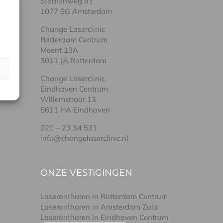
Stadionweg 91
1077 SG Amsterdam
Change Laserclinic
Rotterdam Centrum
Meent 13A
3011 JA Rotterdam
Change Laserclinic
Eindhoven Centrum
Willemstraat 13
5611 HA Eindhoven
020 – 23 34 531
info@changelaserclinic.nl
ONZE VESTIGINGEN
Laserontharen in Rotterdam Centrum
Laserontharen in Amsterdam Zuid
Laserontharen in Eindhoven Centrum