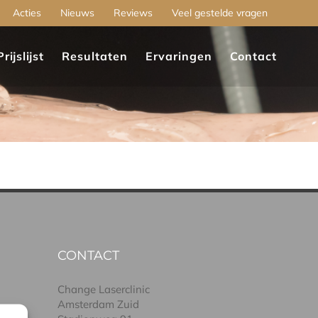
Acties
Nieuws
Reviews
Veel gestelde vragen
Prijslijst
Resultaten
Ervaringen
Contact
CONTACT
Change Laserclinic
Amsterdam Zuid