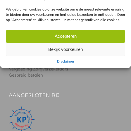
Laseren met de Soprano pro
We gebruiken cookies op onze website om u de meest relevante ervaring
Laseren met de GentleLase
te bieden door uw voorkeuren en herhaalde bezoeken te onthouden. Door
Combinatie GentleLASE en Soprano pro
op "Accepteren" te klikken, stemt u in met het gebruik van alle cookies.
Verschil tussen laser en IPL
Accepteren
HANDIG
Bekijk voorkeuren
Disclaimer
Gratis proefbehandeling
Vergoeding Zorgverzekeraars
Gespreid betalen
AANGESLOTEN BIJ