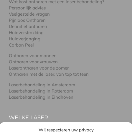
Wat kost ontharen met een laser behandeling?
Persoonlijk advies
Veelgestelde vragen
Pijnloos Ontharen
Definitief ontharen
Huidverstrakking
Huidverjonging
Carbon Peel
Ontharen voor mannen
Ontharen voor vrouwen
Laserontharen voor de zomer
Ontharen met de laser, van top tot teen
Laserbehandeling in Amsterdam
Laserbehandeling in Rotterdam
Laserbehandeling in Eindhoven
WELKE LASER
Wij respecteren uw privacy
Laseren met de Alma-Q