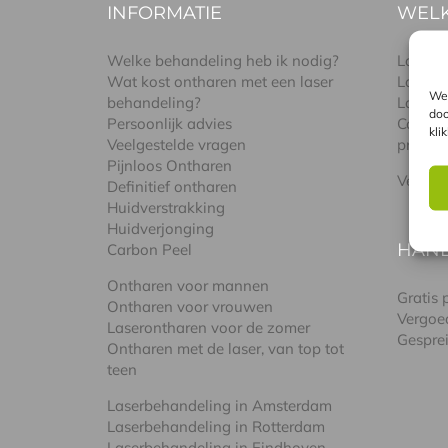
INFORMATIE
WELK
Welke behandeling heb ik nodig?
Lasere
Wat kost ontharen met een laser
Lasere
We 
behandeling?
Lasere
doo
Persoonlijk advies
Combin
kli
Veelgestelde vragen
pro
Pijnloos Ontharen
Verschi
Definitief ontharen
Huidverstrakking
Huidverjonging
HAN
Carbon Peel
Ontharen voor mannen
Gratis
Ontharen voor vrouwen
Vergoe
Laserontharen voor de zomer
Gespre
Ontharen met de laser, van top tot
teen
Laserbehandeling in Amsterdam
Laserbehandeling in Rotterdam
Laserbehandeling in Eindhoven