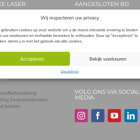
E LASER
AANGESLOTEN BIJ
Wij respecteren uw privacy
n met de Alma-Q
n met de Soprano pro
gebruiken cookies op onze website om u de meest relevante ervaring te bieden
n met de GentleLase
r uw voorkeuren en herhaalde bezoeken te onthouden. Door op "Accepteren" te
atie GentleLASE en Soprano
kken, stemt u in met het gebruik van alle cookies.
l tussen laser en IPL
Accepteren
Bekijk voorkeuren
Disclaimer
DIG
VOLG ONS VIA SOCIAL
 proefbehandeling
MEDIA
ding Zorgverzekeraars
id betalen