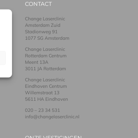
CONTACT
Change Laserclinic
Amsterdam Zuid
Stadionweg 91
1077 SG Amsterdam
Change Laserclinic
Rotterdam Centrum
Meent 13A
3011 JA Rotterdam
Change Laserclinic
Eindhoven Centrum
Willemstraat 13
5611 HA Eindhoven
020 – 23 34 531
info@changelaserclinic.nl