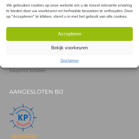
Laseren met de GentleLase
We gebruiken cookies op onze website om u de meest relevante ervaring
Combinatie GentleLASE en Soprano pro
te bieden door uw voorkeuren en herhaalde bezoeken te onthouden. Door
op "Accepteren" te klikken, stemt u in met het gebruik van alle cookies.
Verschil tussen laser en IPL
Accepteren
HANDIG
Bekijk voorkeuren
Gratis proefbehandeling
Disclaimer
Vergoeding Zorgverzekeraars
Gespreid betalen
AANGESLOTEN BIJ