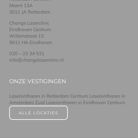
Meent 13A
3011 JA Rotterdam
Change Laserclinic
Eindhoven Centrum
Willemstraat 13
5611 HA Eindhoven
020 – 23 34 531
info@changelaserclinic.nl
ONZE VESTIGINGEN
Laserontharen in Rotterdam Centrum
Laserontharen in
Amsterdam Zuid
Laserontharen in Eindhoven Centrum
ALLE LOCATIES