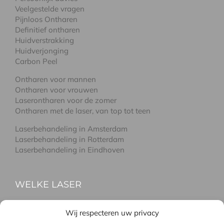
Veelgestelde vragen
Pijnloos Ontharen
Definitief ontharen
Huidverstrakking
Huidverjonging
Carbon Peel
Ontharen voor mannen
Ontharen voor vrouwen
Laserontharen voor de zomer
Ontharen met de laser, van top tot teen
Laserbehandeling in Amsterdam
Laserbehandeling in Rotterdam
Laserbehandeling in Eindhoven
WELKE LASER
Laseren met de Alma-Q
Wij respecteren uw privacy
Laseren met de Soprano pro