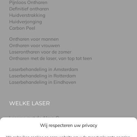
Pijnloos Ontharen
Definitief ontharen
Huidverstrakking
Huidverjonging
Carbon Peel
Ontharen voor mannen
Ontharen voor vrouwen
Laserontharen voor de zomer
Ontharen met de laser, van top tot teen
Laserbehandeling in Amsterdam
Laserbehandeling in Rotterdam
Laserbehandeling in Eindhoven
WELKE LASER
Laseren met de Alma-Q
Laseren met de Soprano pro
Wij respecteren uw privacy
Laseren met de GentleLase