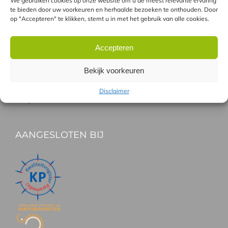
Combinatie GentleLASE en Soprano pro
We gebruiken cookies op onze website om u de meest relevante ervaring
te bieden door uw voorkeuren en herhaalde bezoeken te onthouden. Door
Verschil tussen laser en IPL
op "Accepteren" te klikken, stemt u in met het gebruik van alle cookies.
Accepteren
HANDIG
Bekijk voorkeuren
Gratis proefbehandeling
Vergoeding Zorgverzekeraars
Disclaimer
Gespreid betalen
AANGESLOTEN BIJ