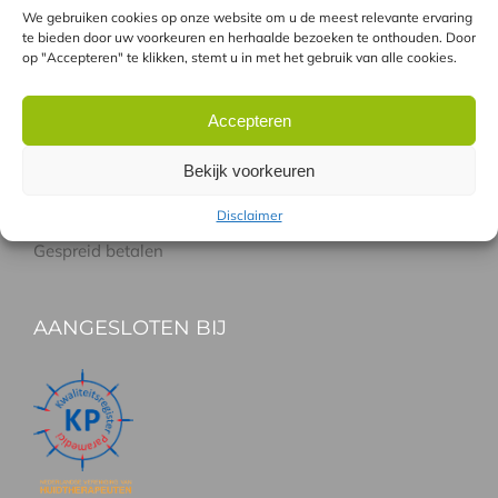
Laseren met de GentleLase
We gebruiken cookies op onze website om u de meest relevante ervaring
Combinatie GentleLASE en Soprano pro
te bieden door uw voorkeuren en herhaalde bezoeken te onthouden. Door
op "Accepteren" te klikken, stemt u in met het gebruik van alle cookies.
Verschil tussen laser en IPL
Accepteren
HANDIG
Bekijk voorkeuren
Gratis proefbehandeling
Disclaimer
Vergoeding Zorgverzekeraars
Gespreid betalen
AANGESLOTEN BIJ