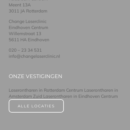
Meent 13A
3011 JA Rotterdam
Change Laserclinic
Eindhoven Centrum
Willemstraat 13
5611 HA Eindhoven
020 – 23 34 531
info@changelaserclinic.nl
ONZE VESTIGINGEN
Laserontharen in Rotterdam Centrum
Laserontharen in
Amsterdam Zuid
Laserontharen in Eindhoven Centrum
ALLE LOCATIES