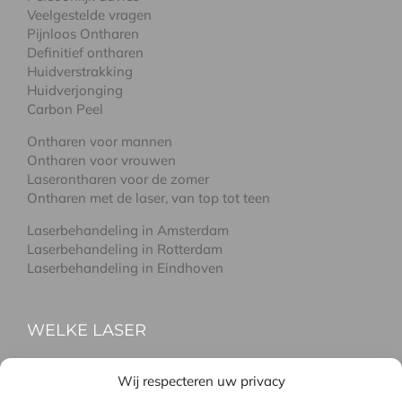
Veelgestelde vragen
Pijnloos Ontharen
Definitief ontharen
Huidverstrakking
Huidverjonging
Carbon Peel
Ontharen voor mannen
Ontharen voor vrouwen
Laserontharen voor de zomer
Ontharen met de laser, van top tot teen
Laserbehandeling in Amsterdam
Laserbehandeling in Rotterdam
Laserbehandeling in Eindhoven
WELKE LASER
Laseren met de Alma-Q
Wij respecteren uw privacy
Laseren met de Soprano pro