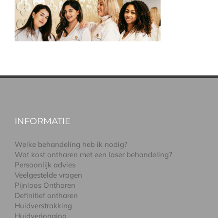
INFORMATIE
Welke behandeling heb ik nodig?
Wat kost ontharen met een laser behandeling?
Persoonlijk advies
Veelgestelde vragen
Pijnloos Ontharen
Definitief ontharen
Huidverstrakking
Huidverjonging