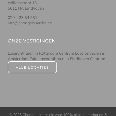
Willemstraat 13
5611 HA Eindhoven
020 – 23 34 531
info@changelaserclinic.nl
ONZE VESTIGINGEN
Laserontharen in Rotterdam Centrum
Laserontharen in
Amsterdam Zuid
Laserontharen in Eindhoven Centrum
ALLE LOCATIES
©
2026 Change Laserclinic voor 100% pijnloze ontharing &