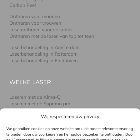
Carbon Peel
Ontharen voor mannen
Ontharen voor vrouwen
Laserontharen voor de zomer
Ontharen met de laser, van top tot teen
Laserbehandeling in Amsterdam
Laserbehandeling in Rotterdam
Laserbehandeling in Eindhoven
WELKE LASER
Laseren met de Alma-Q
Laseren met de Soprano pro
Laseren met de GentleLase
Wij respecteren uw privacy
Combinatie GentleLASE en Soprano pro
Verschil tussen laser en IPL
We gebruiken cookies op onze website om u de meest relevante ervaring
te bieden door uw voorkeuren en herhaalde bezoeken te onthouden. Door
op "Accepteren" te klikken, stemt u in met het gebruik van alle cookies.