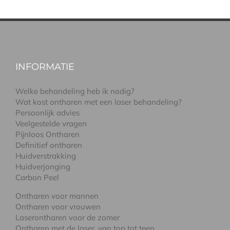
INFORMATIE
Welke behandeling heb ik nodig?
Wat kost ontharen met een laser behandeling?
Persoonlijk advies
Veelgestelde vragen
Pijnloos Ontharen
Definitief ontharen
Huidverstrakking
Huidverjonging
Carbon Peel
Ontharen voor mannen
Ontharen voor vrouwen
Laserontharen voor de zomer
Ontharen met de laser, van top tot teen