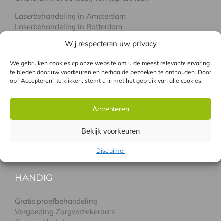
Laserbehandeling in Amsterdam
Laserbehandeling in Rotterdam
Laserbehandeling in Eindhoven
Wij respecteren uw privacy
We gebruiken cookies op onze website om u de meest relevante ervaring
WELKE LASER
te bieden door uw voorkeuren en herhaalde bezoeken te onthouden. Door
op "Accepteren" te klikken, stemt u in met het gebruik van alle cookies.
Laseren met de Alma-Q
Laseren met de Soprano pro
Accepteren
Laseren met de GentleLase
Combinatie GentleLASE en Soprano pro
Bekijk voorkeuren
Verschil tussen laser en IPL
Disclaimer
HANDIG
Gratis proefbehandeling
Vergoeding Zorgverzekeraars