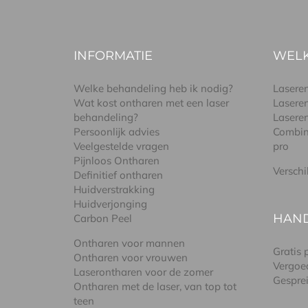
INFORMATIE
WELK
Welke behandeling heb ik nodig?
Lasere
Wat kost ontharen met een laser
Lasere
behandeling?
Lasere
Persoonlijk advies
Combin
Veelgestelde vragen
pro
Pijnloos Ontharen
Verschi
Definitief ontharen
Huidverstrakking
Huidverjonging
HAN
Carbon Peel
Ontharen voor mannen
Gratis
Ontharen voor vrouwen
Vergoe
Laserontharen voor de zomer
Gespre
Ontharen met de laser, van top tot
teen