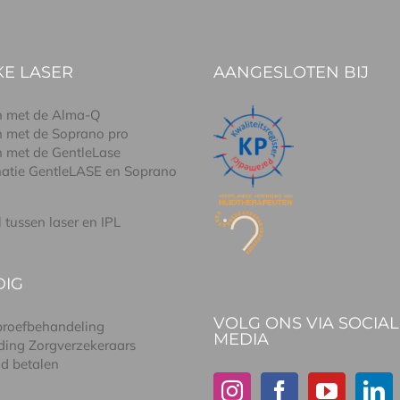
E LASER
AANGESLOTEN BIJ
n met de Alma-Q
n met de Soprano pro
n met de GentleLase
atie GentleLASE en Soprano
l tussen laser en IPL
DIG
VOLG ONS VIA SOCIAL
 proefbehandeling
MEDIA
ding Zorgverzekeraars
id betalen