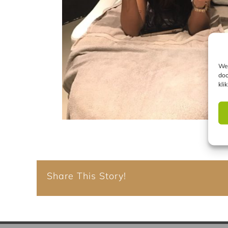
We 
doo
kli
Share This Story!