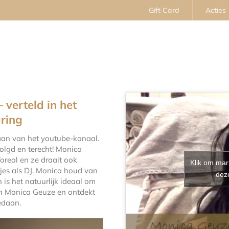
Gift Card
Acties
ngen
Prijslijst
Resultaten
Ervaringen
C
 verteld in het
aring
aan van het youtube-kanaal.
olgd en terecht! Monica
oreal en ze draait ook
Klik om mar
tjes als DJ. Monica houd van
deze
is het natuurlijk ideaal om
en Monica Geuze en ontdekt
edaan.